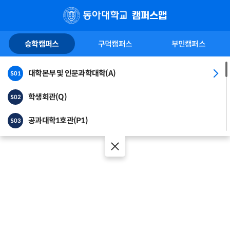
캠퍼스맵
승학캠퍼스
구덕캠퍼스
부민캠퍼스
대학본부 및 인문과학대학(A)
S01
학생회관(Q)
S02
공과대학1호관(P1)
S03
공과대학2호관(P2)
S04
공과대학3호관(P3)
S05
공과대학5호관(RS)
S06
예술체육대학1관
S07