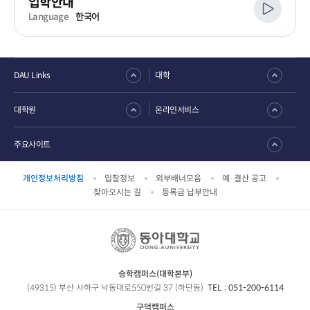
입학안내
Language
한국어
DAU Links
대학
대학원
온라인서비스
주요사이트
개인정보처리방침
입찰정보
외부배너모음
예·결산 공고
찾아오시는 길
등록금 납부안내
승학캠퍼스(대학본부)
(49315) 부산 사하구 낙동대로550번길 37 (하단동)
TEL :
051-200-6114
구덕캠퍼스