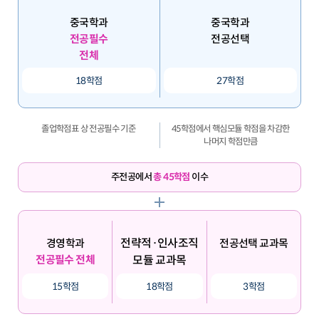
중국학과
중국학과
전공필수
전공선택
전체
18학점
27학점
졸업학점표 상 전공필수 기준
45학점에서 핵심모듈 학점을 차감한
나머지 학점만큼
주전공에서
총 45학점
이수
전략적·인사조직
경영학과
전공선택 교과목
전공필수 전체
모듈 교과목
15학점
18학점
3학점