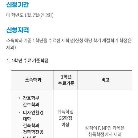
신청기간
매 학년도 1월, 7월(연 2회)
신청자격
소속학과 기준 1학년을 수료한 재학생(신청 해당 학기 계절학기 학점은
제외)
1학년 수료 기준학점
1학년
소속학과
비고
수료기준
간호학부
간호학과
취득학점
디자인환경
35학점
대학
이상
건축학과
성적이 F, NP인 과목은
건축학전공
취득학점에서 제외