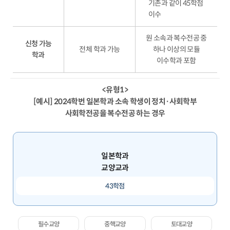
기존과 같이 45학점
이수
원 소속과 복수전공 중
신청 가능
전체 학과 가능
하나 이상의 모듈
학과
이수학과 포함
<유형1>
[예시] 2024학번 일본학과 소속 학생이 정치·사회학부
사회학전공을 복수전공 하는 경우
일본학과
교양교과
43학점
필수교양
중핵교양
토대교양