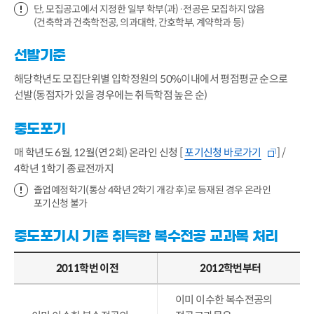
단, 모집공고에서 지정한 일부 학부(과)·전공은 모집하지 않음
(건축학과 건축학전공, 의과대학, 간호학부, 계약학과 등)
선발기준
해당학년도 모집단위별 입학정원의 50%이내에서 평점평균 순으로
선발(동점자가 있을 경우에는 취득학점 높은 순)
중도포기
매 학년도 6월, 12월(연 2회) 온라인 신청 [
포기신청 바로가기
] /
4학년 1학기 종료전까지
졸업예정학기(통상 4학년 2학기 개강 후)로 등재된 경우 온라인
포기신청 불가
중도포기시 기존 취득한 복수전공 교과목 처리
2011학번 이전
2012학번부터
이미 이수한 복수전공의