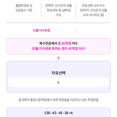
졸업학점표 상
전략적·인사조직 모듈
전공선택 교과 이수
전공필수 기준
편성과목 중 18학점
(전략적·인사조직 모듈
이수
교과 아니어도 됨)
모듈 이수완료
복수전공에서
총 36학점
이수
(모듈 이수완료 못하는 경우 45학점 이수)
자유선택
6
중국학과 졸업기준학점에서 좌측 학점들을 차감하고 남은 학점만큼
130 –43 –45 -36 =6