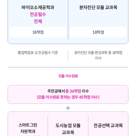
바이오소재공학과
분자진단 모듈 교과목
전공필수
전체
18학점
18학점
졸업학점표 상 전공필수 기준
분자진단 모듈 편성과목 중 18학점
이수
모듈 이수완료
주전공에서
총 36학점
이수
(모듈 이수완료 못하는 경우 45학점 이수)
스마트그린
도시농업 모듈
전공선택 교과목
자원학과
교과목