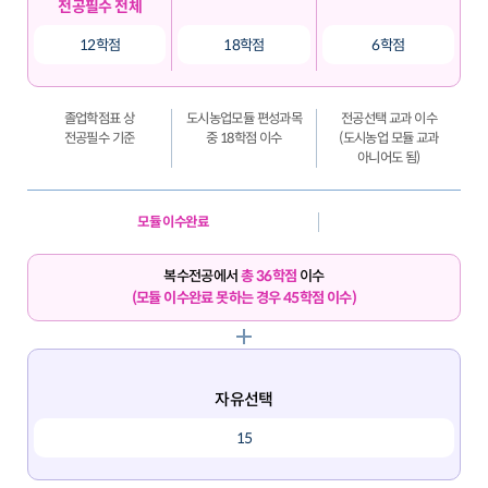
전공필수 전체
12학점
18학점
6학점
졸업학점표 상
도시농업모듈 편성과목
전공선택 교과 이수
전공필수 기준
중 18학점 이수
(도시농업 모듈 교과
아니어도 됨)
모듈 이수완료
복수전공에서
총 36학점
이수
(모듈 이수완료 못하는 경우 45학점 이수)
자유선택
15