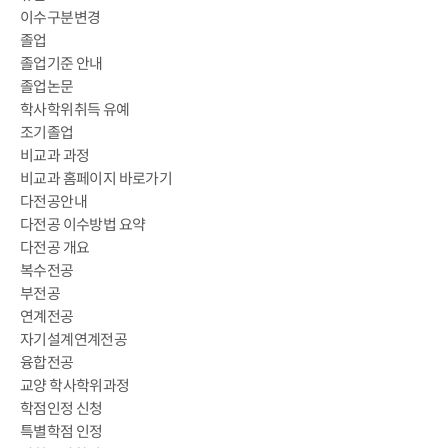
이수구분변경
졸업
졸업기준 안내
졸업논문
학사학위취득 유예
조기졸업
비교과 과정
비교과 홈페이지 바로가기
다전공안내
다전공 이수방법 요약
다전공 개요
복수전공
부전공
연계전공
자기설계연계전공
융합전공
교양 학사학위과정
학점인정 신청
특별학점 인정