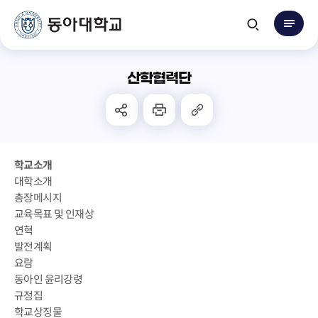
산학협력단
학교소개
대학소개
총장메시지
교육목표 및 인재상
연혁
발전계획
요람
동아인 윤리강령
규정집
학교상징물