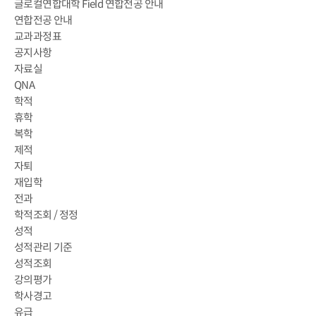
글로컬연합대학 Field 연합전공 안내
연합전공 안내
교과과정표
공지사항
자료실
QNA
학적
휴학
복학
제적
자퇴
재입학
전과
학적조회 / 정정
성적
성적관리 기준
성적조회
강의평가
학사경고
유급