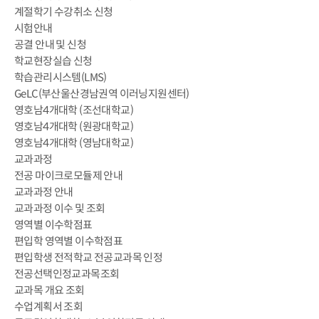
계절학기 수강취소 신청
시험안내
공결 안내 및 신청
학교현장실습 신청
학습관리시스템(LMS)
GeLC(부산울산경남권역 이러닝지원센터)
영호남4개대학 (조선대학교)
영호남4개대학 (원광대학교)
영호남4개대학 (영남대학교)
교과과정
전공 마이크로모듈제 안내
교과과정 안내
교과과정 이수 및 조회
영역별 이수학점표
편입학 영역별 이수학점표
편입학생 전적학교 전공교과목 인정
전공선택인정교과목조회
교과목 개요 조회
수업계획서 조회