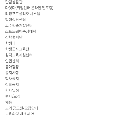
한림생활관
다잇다(취업선배 온라인 멘토링)
티칭포트폴리오 시스템
학생상담센터
교수학습개발센터
소프트웨어중심대학
산학협력단
학생과
학생군사교육단
원격교육지원센터
인권센터
동아광장
공지사항
학사공지
장학공지
학사일정
행사/모집
채용
교외 공모전/모집안내
교육환경 개선 제안