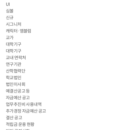
UI
심볼
신규
시그니처
캐릭터·앰블럼
교가
대학기구
대학기구
교내 연락처
연구기관
산학협력단
학교법인
법인이사회
예결산공고 등
자금예산 공고
업무추진비 사용내역
추가경정 자금예산 공고
결산 공고
적립금 운용 현황