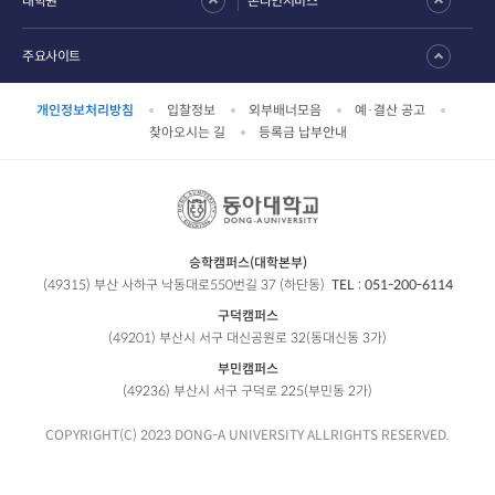
대학원
온라인서비스
주요사이트
개인정보처리방침
입찰정보
외부배너모음
예·결산 공고
찾아오시는 길
등록금 납부안내
승학캠퍼스(대학본부)
(49315) 부산 사하구 낙동대로550번길 37 (하단동)
TEL :
051-200-6114
구덕캠퍼스
(49201) 부산시 서구 대신공원로 32(동대신동 3가)
부민캠퍼스
(49236) 부산시 서구 구덕로 225(부민동 2가)
COPYRIGHT(C) 2023 DONG-A UNIVERSITY ALLRIGHTS RESERVED.