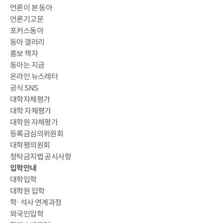
언론이 본 동아
언론기고문
포커스동아
동아 갤러리
홍보 책자
동아는 지금
온라인 뉴스레터
공식 SNS
대학자체평가
대학 자체평가
대학원 자체평가
등록금심의위원회
대학평의원회
청탁금지법 공시사항
입학안내
대학입학
대학원 입학
학·석사 연계과정
외국인입학