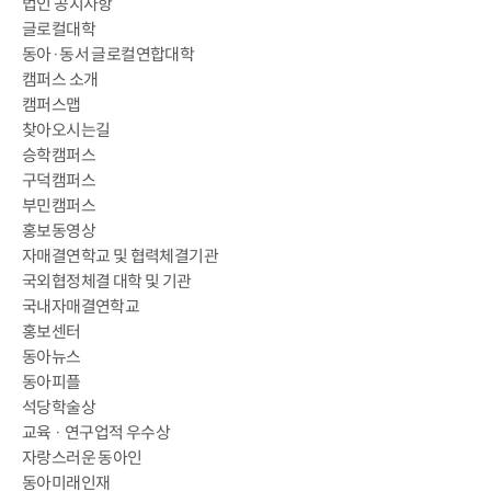
법인 공지사항
글로컬대학
동아·동서 글로컬연합대학
캠퍼스 소개
캠퍼스맵
찾아오시는길
승학캠퍼스
구덕캠퍼스
부민캠퍼스
홍보동영상
자매결연학교 및 협력체결기관
국외협정체결 대학 및 기관
국내자매결연학교
홍보센터
동아뉴스
동아피플
석당학술상
교육 · 연구업적 우수상
자랑스러운 동아인
동아미래인재