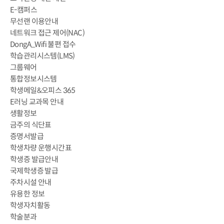
E-캠퍼스
무선랜 이용안내
네트워크 접근 제어(NAC)
DongA_Wifi 불편 접수
학습관리시스템(LMS)
그룹웨어
통합정보시스템
학생메일&오피스 365
E러닝 교과목 안내
생활정보
금주의 식단표
증명서발급
학생차량 운행시간표
학생증 발급안내
국제학생증 발급
주차시설 안내
유용한 정보
학생자치활동
학술분과