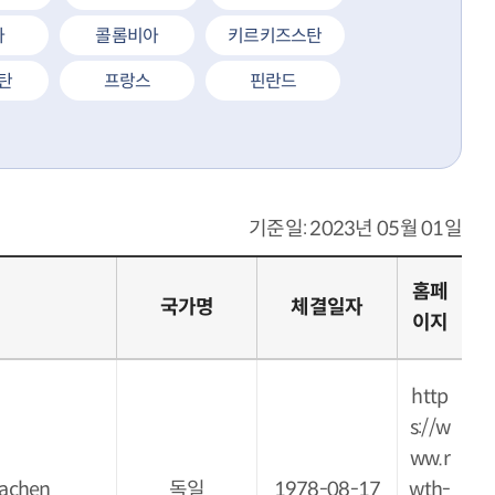
다
콜롬비아
키르키즈스탄
탄
프랑스
핀란드
기준일: 2023년 05월 01일
홈페
국가명
체결일자
이지
http
s://w
ww.r
Aachen
독일
1978-08-17
wth-