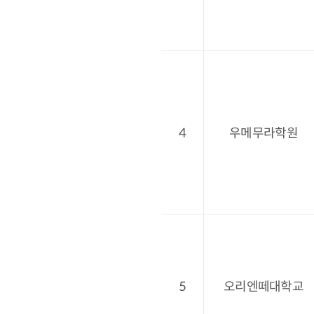
4
우메무라학원
5
오리엔떼대학교