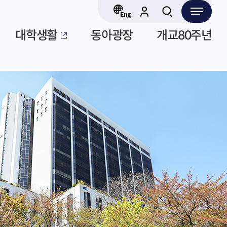
대학생활
동아광장
개교80주년