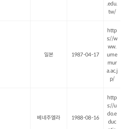
.edu.
tw/
http
s://w
ww.
일본
1987-04-17
ume
mur
a.ac.j
p/
http
s://u
do.e
베네주엘라
1988-08-16
duc