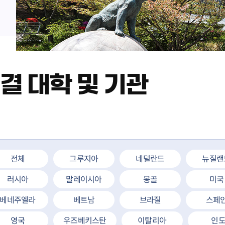
결 대학 및 기관
전체
그루지아
네덜란드
뉴질랜
러시아
말레이시아
몽골
미국
베네주엘라
베트남
브라질
스페
영국
우즈베키스탄
이탈리아
인