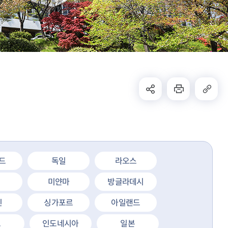
드
독일
라오스
미얀마
방글라데시
인
싱가포르
아일랜드
도
인도네시아
일본