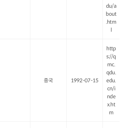
du/a
bout
.htm
l
http
s://q
mc.
qdu.
중국
1992-07-15
edu.
cn/i
nde
x.ht
m