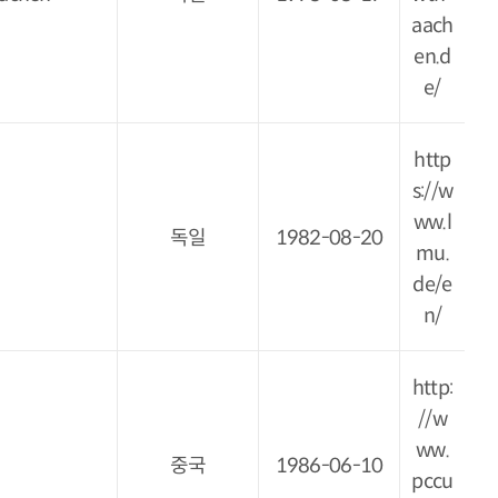
aach
en.d
e/
http
s://w
ww.l
독일
1982-08-20
mu.
de/e
n/
http:
//w
ww.
중국
1986-06-10
pccu