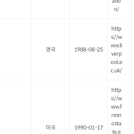
atio
n/
http
s://w
ww.li
영국
1988-08-25
verp
ool.a
c.uk/
http
s://w
ww.f
resn
osta
미국
1990-01-17
te.e