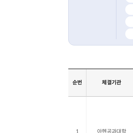
순번
체결기관
1
아헨공과대학