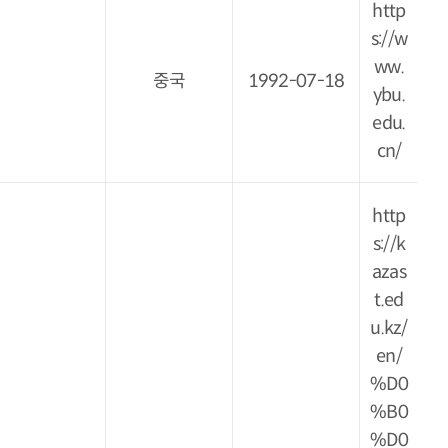
http
s://w
ww.
중국
1992-07-18
ybu.
edu.
cn/
http
s://k
azas
t.ed
u.kz/
en/
%D0
%B0
%D0